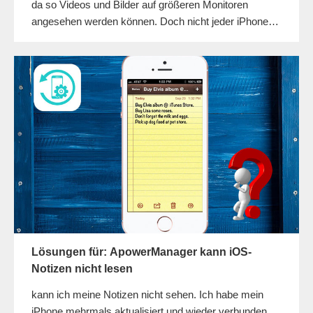
da so Videos und Bilder auf größeren Monitoren
angesehen werden können. Doch nicht jeder iPhone
Nutzer hat auch Apple TV. Sie fragen sich also
zurecht, wie Sie Ihr iPhone Bildschirm auf PC
anzeigen lassen können. Zum Glück gibt es den
Apowersoft iOS Rekorder, mit welchem Sie genau dies
tun können.
Lösungen für: ApowerManager kann iOS-
Notizen nicht lesen
kann ich meine Notizen nicht sehen. Ich habe mein
iPhone mehrmals aktualisiert und wieder verbunden.