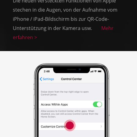
Die neuen versteckten Funktionen von Apple
stechen in die Augen, von der Aufnahme vom
iPhone / iPad-Bildschirm bis zur QR-Code-
Unterstützung in der Kamera usw.
Mehr
erfahren >