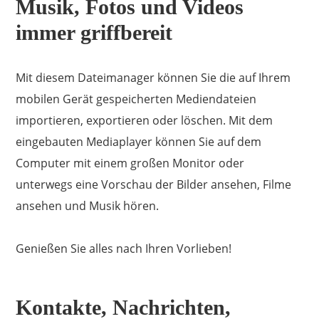
Musik, Fotos und Videos
immer griffbereit
Mit diesem Dateimanager können Sie die auf Ihrem
mobilen Gerät gespeicherten Mediendateien
importieren, exportieren oder löschen. Mit dem
ApowerManager
eingebauten Mediaplayer können Sie auf dem
Computer mit einem großen Monitor oder
Professioneller Smartphone Manager für Android
unterwegs eine Vorschau der Bilder ansehen, Filme
und iOS
One-Stop-Management für Smartphones
ansehen und Musik hören.
Rezensionen ( 0 )
Genießen Sie alles nach Ihren Vorlieben!
Kostenloses VIP-Konto
Kontakte, Nachrichten,
Jetzt herunterladen