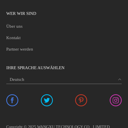
Apowersoft Android Recorders A. Wie
wird das Android Gerät mit dem PC
WER WIR SIND
verbunden Bevor Sie die Verbindung
herstellen, sollten sich Ihre Android
Über uns
Smartphones/Tablets und Ihr Computer
Kontakt
im selben WLAN-Netzwerk (im
gleichen Netzwerksegment) befinden.
Partner werden
Weil die Android Geräte voneinander
unterschiedlich sind, können die
Verbindungsmethoden auch
IHRE SPRACHE AUSWÄHLEN
andersgeartet sein. Es gibt grundsätzlich
drei Möglichkeiten, um Android Geräte
mit dem PC zu verbinden. Chromecast
zur Verbindung benutzen Falls Ihr
Android-Smartphone mit Googles
Chromecast ausgestattet ist, können Sie
diesen Schritten folgen, um Ihr Handy
mit dem PC zu verbinden. Führen Sie
Copyright © 2025 WANGXU TECHNOLOGY CO., LIMITED.
den Apowersoft Android Recorder auf