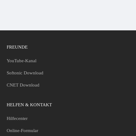
verschiedene Zwecke verwendet. Die
Größenbeschränkung der Android-
Smartphones kann jedoch die visuelle
Erfahrung bei Unterhaltung, Business-
Präsentation usw. schwächen. Außerdem
möchten viele Benutzer Ihre Apps,
Spielvideos, Videoanrufe und viele
FREUNDE
andere Bildschirmaktivitäten auf dem
Android-Display aufnehmen. Mithilfe
YouTube-Kanal
von Apowersoft Android Recorder ist
Softonic Download
dies alles sehr einfach. Vorbereitung
Bevor Sie mit dem Streamen oder der
CNET Download
Aufnahme beginnen, sollten folgende
Punkte im Vorfeld vorbereitet sein.
Android 5.0 oder neuer (5GHz WiFi
HELFEN & KONTAKT
empfohlen) PC mit Internetverbindung
(Windows oder Mac) Apowersoft
Hilfecenter
Android Recorder Download Detaillierte
Online-Formular
Anleitungen zur Verwendung des