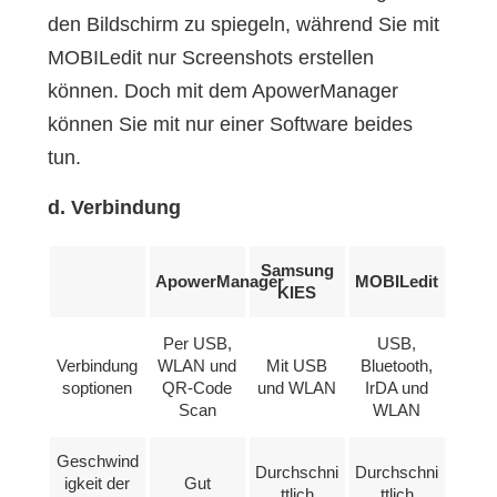
den Bildschirm zu spiegeln, während Sie mit
MOBILedit nur Screenshots erstellen
können. Doch mit dem ApowerManager
können Sie mit nur einer Software beides
tun.
d. Verbindung
Samsung
ApowerManager
MOBILedit
KIES
Per USB,
USB,
Verbindung
WLAN und
Mit USB
Bluetooth,
soptionen
QR-Code
und WLAN
IrDA und
Scan
WLAN
Geschwind
Durchschni
Durchschni
igkeit der
Gut
ttlich
ttlich